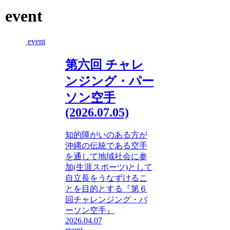
event
event
第六回 チャレ
ンジング・パー
ソン空手
(2026.07.05)
知的障がいのある方が
沖縄の伝統である空手
を通して地域社会に参
加(生涯スポーツ)として
自立長をうなずけるこ
とを目的とする『第６
回チャレンジング・パ
ーソン空手』
2026.04.07
event