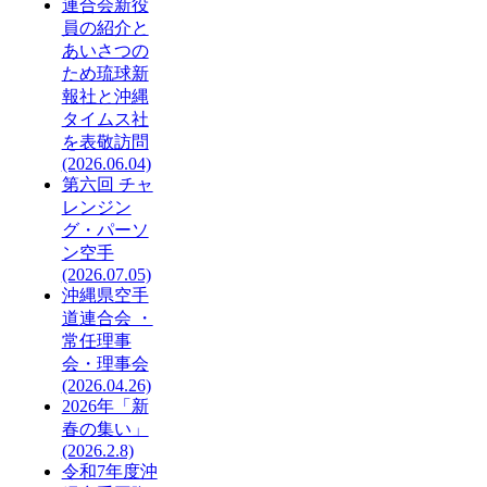
連合会新役
員の紹介と
あいさつの
ため琉球新
報社と沖縄
タイムス社
を表敬訪問
(2026.06.04)
第六回 チャ
レンジン
グ・パーソ
ン空手
(2026.07.05)
沖縄県空手
道連合会 ・
常任理事
会・理事会
(2026.04.26)
2026年「新
春の集い」
(2026.2.8)
令和7年度沖