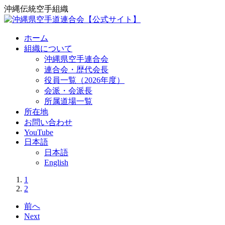
沖縄伝統空手組織
ホーム
組織について
沖縄県空手連合会
連合会・歴代会長
役員一覧（2026年度）
会派・会派長
所属道場一覧
所在地
お問い合わせ
YouTube
日本語
日本語
English
1
2
前へ
Next