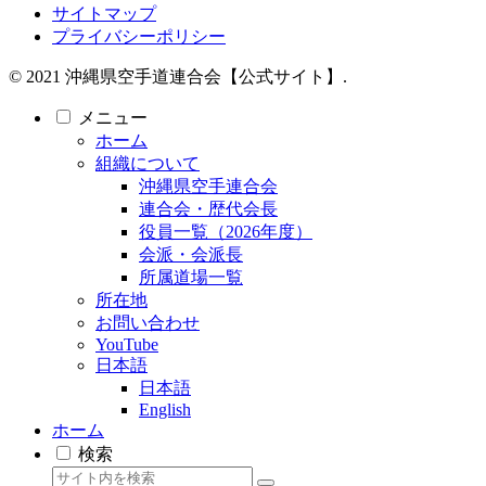
サイトマップ
プライバシーポリシー
© 2021 沖縄県空手道連合会【公式サイト】.
メニュー
ホーム
組織について
沖縄県空手連合会
連合会・歴代会長
役員一覧（2026年度）
会派・会派長
所属道場一覧
所在地
お問い合わせ
YouTube
日本語
日本語
English
ホーム
検索