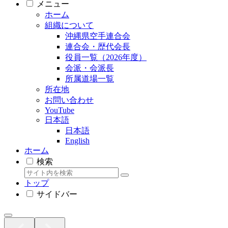
メニュー
ホーム
組織について
沖縄県空手連合会
連合会・歴代会長
役員一覧（2026年度）
会派・会派長
所属道場一覧
所在地
お問い合わせ
YouTube
日本語
日本語
English
ホーム
検索
トップ
サイドバー