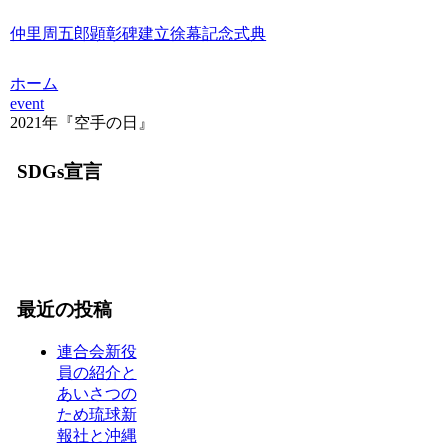
仲里周五郎顕彰碑建立徐幕記念式典
ホーム
event
2021年『空手の日』
SDGs宣言
最近の投稿
連合会新役
員の紹介と
あいさつの
ため琉球新
報社と沖縄