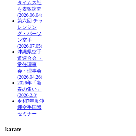
タイムス社
を表敬訪問
(2026.06.04)
第六回 チャ
レンジン
グ・パーソ
ン空手
(2026.07.05)
沖縄県空手
道連合会 ・
常任理事
会・理事会
(2026.04.26)
2026年「新
春の集い」
(2026.2.8)
令和7年度沖
縄空手国際
セミナー
karate