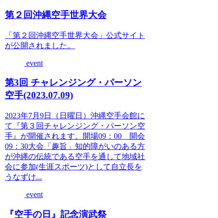
第２回沖縄空手世界大会
「第２回沖縄空手世界大会」公式サイト
が公開されました。
event
第3回 チャレンジング・パーソン
空手(2023.07.09)
2023年7月9日（日曜日）沖縄空手会館に
て『第３回チャレンジング・パーソン空
手』が開催されます。開場09：00 開会
09：30大会「趣旨」知的障がいのある方
が沖縄の伝統である空手を通して地域社
会に参加(生涯スポーツ)として自立長を
うなずけ...
event
『空手の日』記念演武祭