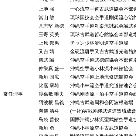
上地 強
一心流空手道古武道協会本部
當山 敏
琉球国技会空手道剛柔流心治
具志堅 新徳
沖縄空手道剛柔流誠武会誠武
玉寄 英美
琉球古武道哲心館協会本部道
上原 邦男
チャン少林流明道空手道場
又吉 靖
金硬流唐手又吉古武道光道館
儀武 誠
沖縄空手道武徳館協会本部道
仲栄真 盛一
沖縄空手道小林流小林館協会
新垣 国広
沖縄空手道上地流修徳館協会
比嘉 康雄
沖縄小林流空手道究道館連合
常任理事
渡嘉敷 唯夫
沖縄剛柔流・泊手空手道協会
阿波根 昌義
沖縄古武道周和会阿波根道場
與儀 清斗
(一社)実戦沖縄武道連盟琉成
島袋 善俊
国際沖縄少林流聖武館空手道
新垣 勇
沖縄小林流空手古武道協会