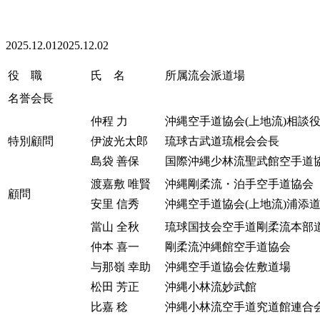
2025.12.01
2025.12.02
役 職
氏 名
所属流会派道場
名誉会長
仲程 力
沖縄空手道協会(上地流)相談
特別顧問
伊波光太郎
琉球古武道琉棍会会長
島袋 善保
国際沖縄少林流聖武館空手道
渡嘉敷 唯賢
沖縄剛柔流・泊手空手道協会
顧問
安里 信秀
沖縄空手道協会(上地流)浦添
當山 全秋
琉球国技会空手道剛柔流本部
仲本 喜一
剛柔流沖縄館空手道協会
与那嶺 幸助
沖縄空手道協会佐敷道場
松田 芳正
沖縄小林流妙武館
比嘉 稔
沖縄小林流空手道究道館連合