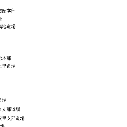
志館本部
会
福地道場
総本部
上里道場
道場
ま支部道場
安里支部道場
道場