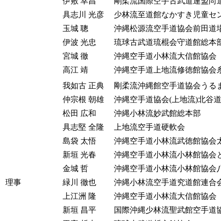
伊敷 幸昌
剛柔流国際空手古武道連盟尚
具志川 光彦
少林流至道館なかすき児童セ
玉城 聰
沖縄松源流空手道協会前田道
伊波 光忠
琉球古武道琉棍会守道館総本
宮城 徹
沖縄空手道小林流大信館協会
高江 靖
沖縄空手道上地流修徳館協会
我如古 正典
剛柔流沖縄館空手道協会うる
仲宗根 朝雄
沖縄空手道協会(上地流)北谷
松田 広和
沖縄小林流妙武館総本部
具志堅 全隆
上地流空手道硬軟会
島袋 太悟
沖縄空手道小林流武徳館協会
新垣 光春
沖縄空手道小林流小林館協会
金城 哲
沖縄空手道小林流小林館協会
理事
緑川 徹也
沖縄小林流空手道究道館連合
上江洲 隆
沖縄空手道小林流大信館協会
新垣 昌平
国際沖縄少林流聖武館空手道