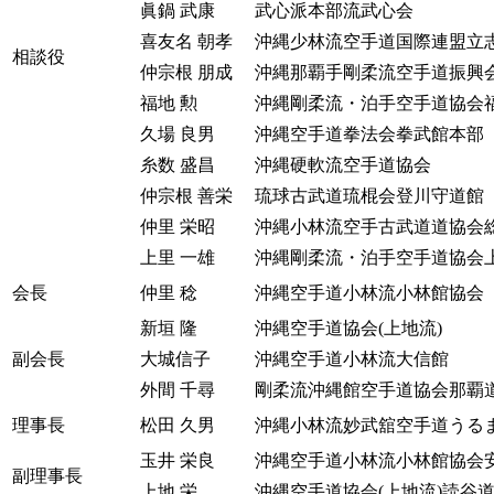
眞鍋 武康
武心派本部流武心会
喜友名 朝孝
沖縄少林流空手道国際連盟立
相談役
仲宗根 朋成
沖縄那覇手剛柔流空手道振興
福地 勲
沖縄剛柔流・泊手空手道協会
久場 良男
沖縄空手道拳法会拳武館本部
糸数 盛昌
沖縄硬軟流空手道協会
仲宗根 善栄
琉球古武道琉棍会登川守道館
仲里 栄昭
沖縄小林流空手古武道道協会
上里 一雄
沖縄剛柔流・泊手空手道協会
会長
仲里 稔
沖縄空手道小林流小林館協会
新垣 隆
沖縄空手道協会(上地流)
副会長
大城信子
沖縄空手道小林流大信館
外間 千尋
剛柔流沖縄館空手道協会那覇
理事長
松田 久男
沖縄小林流妙武舘空手道うる
玉井 栄良
沖縄空手道小林流小林館協会
副理事長
上地 栄
沖縄空手道協会(上地流)読谷