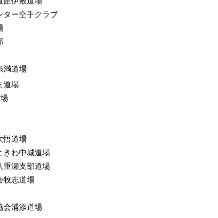
道館伊敷道場
ンター空手クラブ
場
部
糸満道場
ま道場
道場
太悟道場
ときわ中城道場
八重瀬支部道場
会牧志道場
協会浦添道場