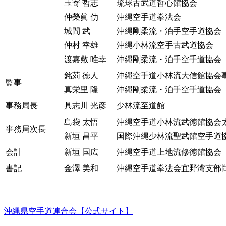
玉寄 哲志
琉球古武道哲心館協会
仲榮眞 仂
沖縄空手道拳法会
城間 武
沖縄剛柔流・泊手空手道協会
仲村 幸雄
沖縄小林流空手古武道協会
渡嘉敷 唯幸
沖縄剛柔流・泊手空手道協会
銘苅 徳人
沖縄空手道小林流大信館協会
監事
真栄里 隆
沖縄剛柔流・泊手空手道協会
事務局長
具志川 光彦
少林流至道館
島袋 太悟
沖縄空手道小林流武徳館協会
事務局次長
新垣 昌平
国際沖縄少林流聖武館空手道
会計
新垣 国広
沖縄空手道上地流修徳館協会
書記
金澤 美和
沖縄空手道拳法会宜野湾支部
沖縄県空手道連合会【公式サイト】